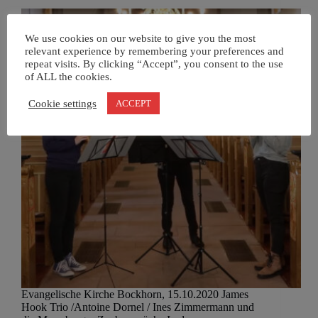
We use cookies on our website to give you the most
relevant experience by remembering your preferences and
repeat visits. By clicking “Accept”, you consent to the use
of ALL the cookies.
Cookie settings
ACCEPT
Evangelische Kirche Bockhorn, 15.10.2020 James
Hook Trio /Antoine Dornel / Ines Zimmermann und