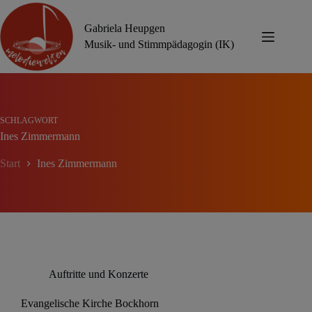
Zum
Inhalt
Gabriela Heupgen
springen
Musik- und Stimmpädagogin (IK)
SCHLAGWORT
Ines Zimmermann
Start
Ines Zimmermann
Auftritte und Konzerte
Evangelische Kirche Bockhorn