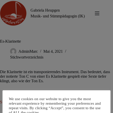
Zum
Inhalt
Gabriela Heupgen
springen
Musik- und Stimmpädagogin (IK)
Es-Klarinette
AdminMarc
Mai 4, 2021
Stichwortverzeichnis
Die Klarinette ist ein transponierendes Instrument. Das bedeutet, dass
der notierte Ton C von einer Es Klarinette gespielt eine Sexte tiefer
klingt, also wie der Ton Es.
We use cookies on our website to give you the most
Stichwortverzeichnis
relevant experience by remembering your preferences and
repeat visits. By clicking “Accept”, you consent to the use
of ALL the cookies.